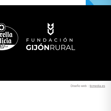
Diseño web ::
ticmedia.es